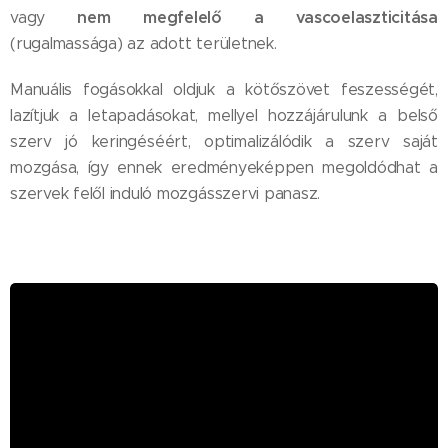
nem megfelelő a vascoelaszticitása
vagy
(rugalmassága) az adott területnek.
Manuális fogásokkal oldjuk a kötőszövet feszességét,
lazítjuk a letapadásokat, mellyel hozzájárulunk a belső
szerv jó keringéséért, optimalizálódik a szerv saját
mozgása, így ennek eredményeképpen megoldódhat a
szervek felől induló mozgásszervi panasz.