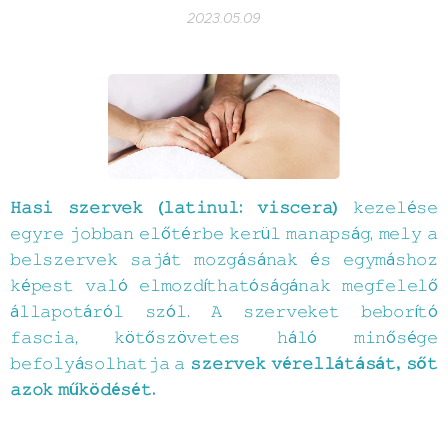
2023.05.09
𝙷𝚊𝚜𝚒 𝚜𝚣𝚎𝚛𝚟𝚎𝚔 (𝚕𝚊𝚝𝚒𝚗𝚞𝚕: 𝚟𝚒𝚜𝚌𝚎𝚛𝚊)
𝚔𝚎𝚣𝚎𝚕é𝚜𝚎
𝚎𝚐𝚢𝚛𝚎 𝚓𝚘𝚋𝚋𝚊𝚗 𝚎𝚕ő𝚝é𝚛𝚋𝚎 𝚔𝚎𝚛ü𝚕 𝚖𝚊𝚗𝚊𝚙𝚜á𝚐, 𝚖𝚎𝚕𝚢 𝚊
𝚋𝚎𝚕𝚜𝚣𝚎𝚛𝚟𝚎𝚔 𝚜𝚊𝚓á𝚝 𝚖𝚘𝚣𝚐á𝚜á𝚗𝚊𝚔 é𝚜 𝚎𝚐𝚢𝚖á𝚜𝚑𝚘𝚣
𝚔é𝚙𝚎𝚜𝚝 𝚟𝚊𝚕ó 𝚎𝚕𝚖𝚘𝚣𝚍í𝚝𝚑𝚊𝚝ó𝚜á𝚐á𝚗𝚊𝚔 𝚖𝚎𝚐𝚏𝚎𝚕𝚎𝚕ő
á𝚕𝚕𝚊𝚙𝚘𝚝á𝚛ó𝚕 𝚜𝚣ó𝚕. 𝙰 𝚜𝚣𝚎𝚛𝚟𝚎𝚔𝚎𝚝 𝚋𝚎𝚋𝚘𝚛í𝚝ó
𝚏𝚊𝚜𝚌𝚒𝚊, 𝚔ö𝚝ő𝚜𝚣ö𝚟𝚎𝚝𝚎𝚜 𝚑á𝚕ó 𝚖𝚒𝚗ő𝚜é𝚐𝚎
𝚜𝚣𝚎𝚛𝚟𝚎𝚔 𝚟é𝚛𝚎𝚕𝚕á𝚝á𝚜á𝚝, 𝚜ő𝚝
𝚋𝚎𝚏𝚘𝚕𝚢á𝚜𝚘𝚕𝚑𝚊𝚝𝚓𝚊 𝚊
𝚊𝚣𝚘𝚔 𝚖ű𝚔ö𝚍é𝚜é𝚝.