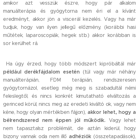
amikor azt vesszük észre, hogy pár alkalom
manuálterápia és gyógytorna nem éri el a kívánt
eredményt, akkor jön a viscerál kezelés. Vagy ha már
tudjuk, hogy van ilyen jellegű előzmény, (korábbi hasi
műtétek, laparoscopiák, hegek stb.) akkor korábban is
sor kerülhet rá.
Ha úgy érzed, hogy több módszert kipróbáltál már
például derékfájdalom esetén
(túl vagy már néhány
manuálterápián, FDM terápián, rendszeresen
gyógytornázol, esetleg még meg is szabadultál némi
feleslegtől, és nincs konkrét kimutatható elváltozás a
gerinced körül, nincs meg az eredeti kiváltó ok, vagy nem
akkor lehet, hogy a
kéne, hogy olyan mértékben fájjon),
bélrendszered nem éppen jól működik.
Vagy lehet
nem tapasztalsz problémát, de aztán kiderül, hogy
adhéziók
bizony vannak oda nem illő
(összetapadások),