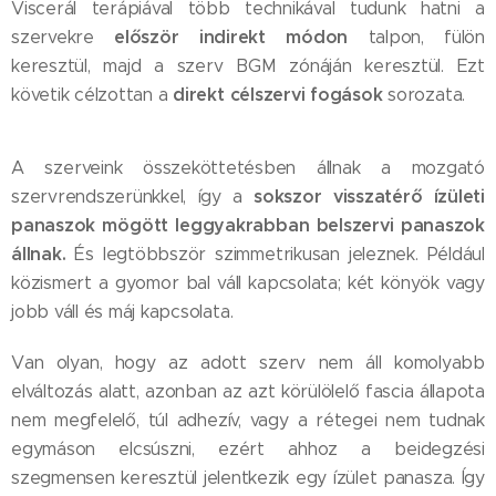
Viscerál terápiával több technikával tudunk hatni a
először indirekt módon
szervekre
talpon, fülön
keresztül, majd a szerv BGM zónáján keresztül. Ezt
direkt célszervi fogások
követik célzottan a
sorozata.
A szerveink összeköttetésben állnak a mozgató
sokszor visszatérő ízületi
szervrendszerünkkel, így a
panaszok mögött leggyakrabban belszervi panaszok
állnak.
És legtöbbször szimmetrikusan jeleznek. Például
közismert a gyomor bal váll kapcsolata; két könyök vagy
jobb váll és máj kapcsolata.
Van olyan, hogy az adott szerv nem áll komolyabb
elváltozás alatt, azonban az azt körülölelő fascia állapota
nem megfelelő, túl adhezív, vagy a rétegei nem tudnak
egymáson elcsúszni, ezért ahhoz a beidegzési
szegmensen keresztül jelentkezik egy ízület panasza. Így