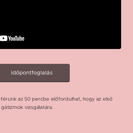
Időpontfoglalás
eférünk az 50 percbe előfordulhat, hogy az első
a gátizmok vizsgálatára.