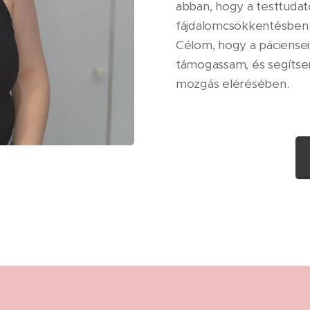
abban, hogy a testtudato
fájdalomcsökkentésben 
Célom, hogy a pácienseim
támogassam, és segíts
mozgás elérésében.