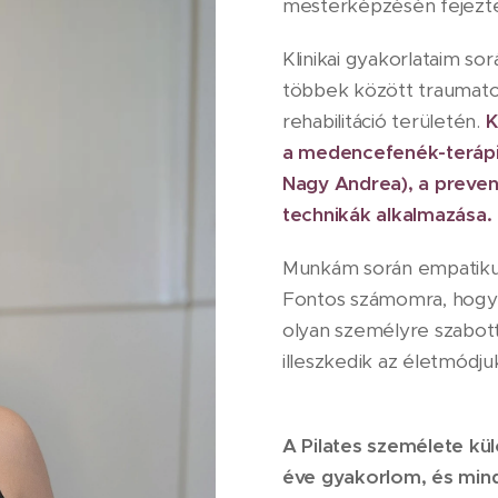
mesterképzésén fejezt
Klinikai gyakorlataim so
többek között traumatol
rehabilitáció területén.
K
a medencefenék-terápia 
Nagy Andrea), a prevent
technikák alkalmazása.
Munkám során empatikus
Fontos számomra, hogy 
olyan személyre szabott
illeszkedik az életmódju
A Pilates személete kü
éve gyakorlom, és min