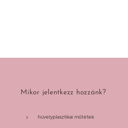
Mikor jelentkezz hozzánk?
hüvelyplasztikai műtétek