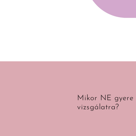
Mikor NE gyere 
vizsgálatra?