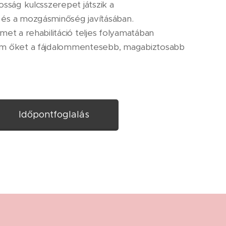
sság kulcsszerepet játszik a
és a mozgásminőség javításában.
et a rehabilitáció teljes folyamatában
em őket a fájdalommentesebb, magabiztosabb
Időpontfoglalás