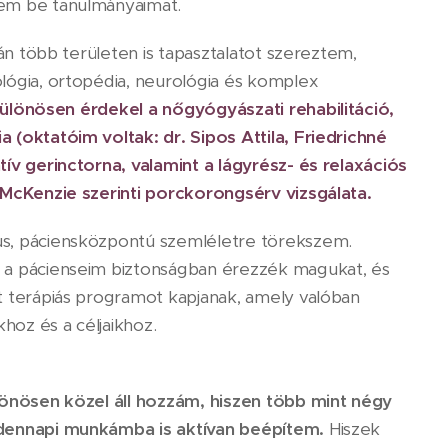
em be tanulmányaimat.
rán több területen is tapasztalatot szereztem,
ógia, ortopédia, neurológia és komplex
ülönösen érdekel a nőgyógyászati rehabilitáció,
(oktatóim voltak: dr. Sipos Attila, Friedrichné
ív gerinctorna, valamint a lágyrész- és relaxációs
 McKenzie szerinti porckorongsérv vizsgálata.
, páciensközpontú szemléletre törekszem.
a pácienseim biztonságban érezzék magukat, és
 terápiás programot kapjanak, amely valóban
khoz és a céljaikhoz.
lönösen közel áll hozzám, hiszen több mint négy
dennapi munkámba is aktívan beépítem.
Hiszek