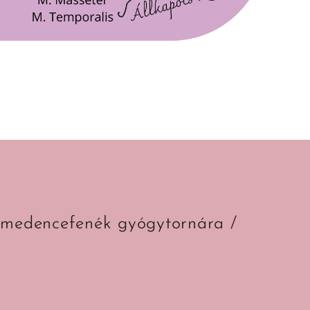
medencefenék gyógytornára /