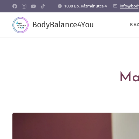
1038 Bp.,Kázmér utca 4
info@bod
BodyBalance4You
KE
Ma