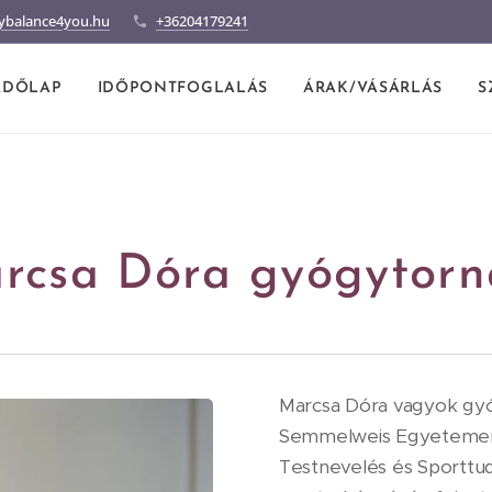
ybalance4you.hu
+36204179241
ZDŐLAP
IDŐPONTFOGLALÁS
ÁRAK/VÁSÁRLÁS
S
rcsa Dóra gyógytorn
Marcsa Dóra vagyok gyó
Semmelweis Egyetemen
Testnevelés és Sportt