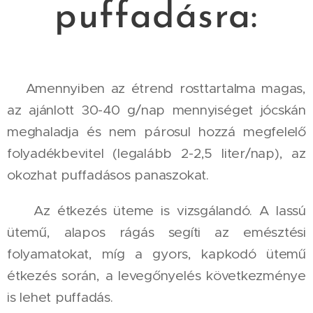
puffadásra:
🌸Amennyiben az étrend rosttartalma magas,
az ajánlott 30-40 g/nap mennyiséget jócskán
meghaladja és nem párosul hozzá megfelelő
folyadékbevitel (legalább 2-2,5 liter/nap), az
okozhat puffadásos panaszokat.
🌸 Az étkezés üteme is vizsgálandó. A lassú
ütemű, alapos rágás segíti az emésztési
folyamatokat, míg a gyors, kapkodó ütemű
étkezés során, a levegőnyelés következménye
is lehet puffadás.