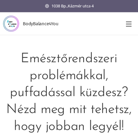
1038 Bp.,Kázmér utca 4
BodyBalance4You
Emésztőrendszeri
problémákkal,
puffadással küzdesz?
Nézd meg mit tehetsz,
hogy jobban legyél!